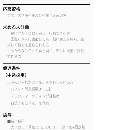
応募資格
大学、大学院卒業及び卒業見込みの方
求める人財像
・夢に向かって自ら考え、行動できる方
・困難な状況に直面しても、強い意志を持ち、継
続して努力を重ねられる方
・分からないことも自ら調べ、新しい技術に挑戦
できる方
優遇条件
​（中途採用）
以下のいずれかのスキルを保有している方
・システム開発経験3年以上
・デジタルマーケティング経験者
・自信のあるスキルを保有
給与
■新卒採用
大卒以上：月給 219,000円～（基本給+固定残