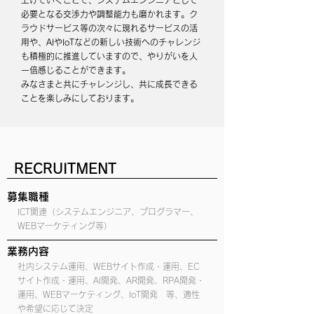
上げていくことで、システムエンジニアとして
必要となる交渉力や調整能力も磨かれます。ク
ラウドサービス等の次々に現れるサービスの活
用や、
AIやIoTなどの新しい技術へのチャレンジ
も積極的に推進していますので、やりがいを人
一倍感じることができます。
みなさまと共にチャレンジし、共に成長できる
ことを楽しみにしております。
RECRUITMENT
募集職種
ICT関連（システムエンジニア、プログラマー、
WEBマーケティング等）
業務内容
社内システム運用、WEBサイト作成・運用、EC
サイト作成・運用、AI開発、AR開発、RPA開発・
運用、WEBマーケティング、IoT開発 等、適性
や希望に応じて決定